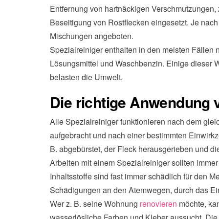
Entfernung von hartnäckigen Verschmutzungen, zu
Beseitigung von Rostflecken eingesetzt. Je nach
Mischungen angeboten.
Spezialreiniger enthalten in den meisten Fälle
Lösungsmittel und Waschbenzin. Einige dieser W
belasten die Umwelt.
Die richtige Anwendung v
Alle Spezialreiniger funktionieren nach dem gleic
aufgebracht und nach einer bestimmten Einwirkze
B. abgebürstet, der Fleck herausgerieben und die
Arbeiten mit einem Spezialreiniger sollten imm
Inhaltsstoffe sind fast immer schädlich für den M
Schädigungen an den Atemwegen, durch das Eina
Wer z. B. seine Wohnung
renovieren
möchte, kan
wasserlösliche Farben und Kleber aussucht. Die