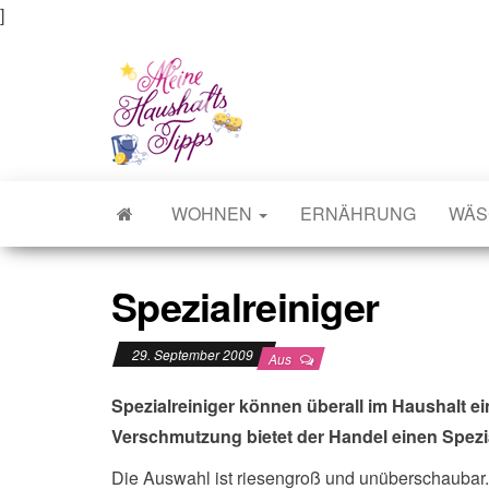
]
Meine Haushaltstipps
Das bisschen Haushalt . . .
WOHNEN
ERNÄHRUNG
WÄS
Spezialreiniger
29. September 2009
Aus
Spezialreiniger können überall im Haushalt e
Verschmutzung bietet der Handel einen Spezia
Die Auswahl ist riesengroß und unüberschaubar.