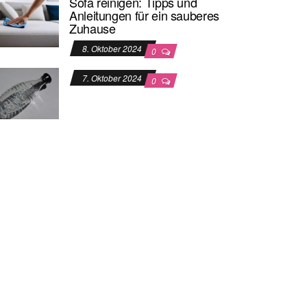
Sofa reinigen: Tipps und
Anleitungen für ein sauberes
Zuhause
8. Oktober 2024
0
7. Oktober 2024
0