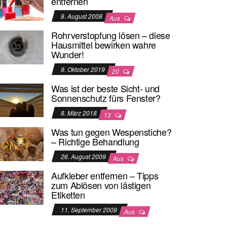
entfernen
8. August 2008
Aus
Rohrverstopfung lösen – diese
Hausmittel bewirken wahre
Wunder!
9. Oktober 2019
20
Was ist der beste Sicht- und
Sonnenschutz fürs Fenster?
8. März 2018
13
Was tun gegen Wespenstiche?
– Richtige Behandlung
26. August 2009
Aus
Aufkleber entfernen – Tipps
zum Ablösen von lästigen
Etiketten
11. September 2009
Aus