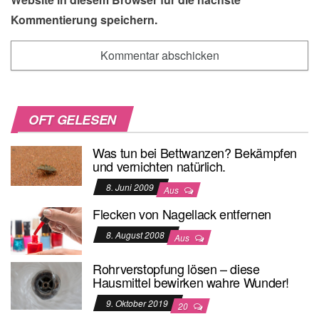
Kommentierung speichern.
OFT GELESEN
Was tun bei Bettwanzen? Bekämpfen
und vernichten natürlich.
8. Juni 2009
Aus
Flecken von Nagellack entfernen
8. August 2008
Aus
Rohrverstopfung lösen – diese
Hausmittel bewirken wahre Wunder!
9. Oktober 2019
20