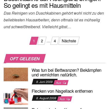
So gelingt es mit Hausmitteln
Das Reinigen von Duschkabinen gehört wohl nicht zu den
beliebtesten Hausarbeiten, denn oftmals ist es mühselig
und schweißtreibend. Vielleicht gibst…
Beitragsnavigation
1
2
…
4
Nächste
OFT GELESEN
Was tun bei Bettwanzen? Bekämpfen
und vernichten natürlich.
8. Juni 2009
Aus
Flecken von Nagellack entfernen
8. August 2008
Aus