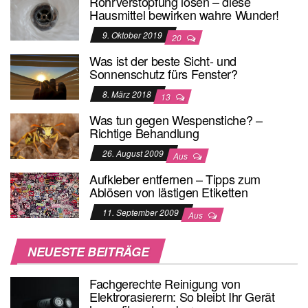
Rohrverstopfung lösen – diese
Hausmittel bewirken wahre Wunder!
9. Oktober 2019
20
Was ist der beste Sicht- und
Sonnenschutz fürs Fenster?
8. März 2018
13
Was tun gegen Wespenstiche? –
Richtige Behandlung
26. August 2009
Aus
Aufkleber entfernen – Tipps zum
Ablösen von lästigen Etiketten
11. September 2009
Aus
NEUESTE BEITRÄGE
Fachgerechte Reinigung von
Elektrorasierern: So bleibt Ihr Gerät