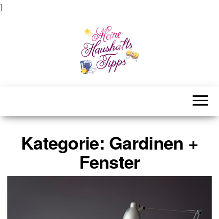
]
Meine Haushaltstipps
Das bisschen Haushalt . . .
Kategorie:
Gardinen +
Fenster