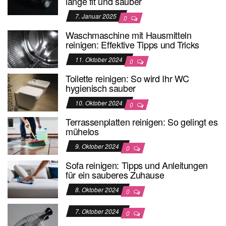
lange fit und sauber
7. Januar 2025
0
Waschmaschine mit Hausmitteln
reinigen: Effektive Tipps und Tricks
11. Oktober 2024
0
Toilette reinigen: So wird Ihr WC
hygienisch sauber
10. Oktober 2024
0
Terrassenplatten reinigen: So gelingt es
mühelos
9. Oktober 2024
0
Sofa reinigen: Tipps und Anleitungen
für ein sauberes Zuhause
8. Oktober 2024
0
7. Oktober 2024
0