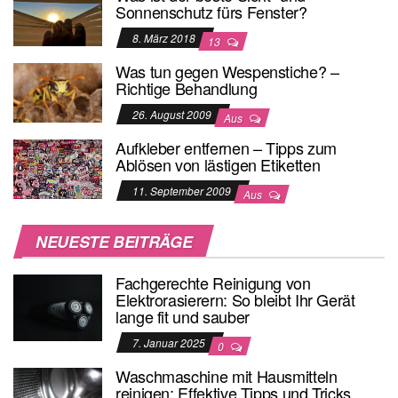
Sonnenschutz fürs Fenster?
8. März 2018
13
Was tun gegen Wespenstiche? –
Richtige Behandlung
26. August 2009
Aus
Aufkleber entfernen – Tipps zum
Ablösen von lästigen Etiketten
11. September 2009
Aus
NEUESTE BEITRÄGE
Fachgerechte Reinigung von
Elektrorasierern: So bleibt Ihr Gerät
lange fit und sauber
7. Januar 2025
0
Waschmaschine mit Hausmitteln
reinigen: Effektive Tipps und Tricks