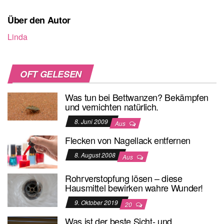
Über den Autor
Linda
OFT GELESEN
Was tun bei Bettwanzen? Bekämpfen
und vernichten natürlich.
8. Juni 2009
Aus
Flecken von Nagellack entfernen
8. August 2008
Aus
Rohrverstopfung lösen – diese
Hausmittel bewirken wahre Wunder!
9. Oktober 2019
20
Was ist der beste Sicht- und