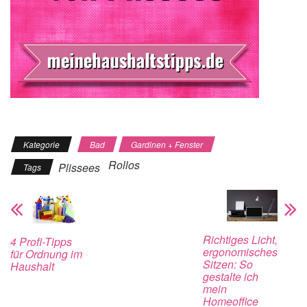
Kategorie
Bad
Gardinen + Fenster
Rollos
Plissees
Tags
Richtiges Licht,
4 Profi-Tipps
ergonomisches
für Ordnung im
Sitzen: So
Haushalt
gestalte ich
mein
Homeoffice