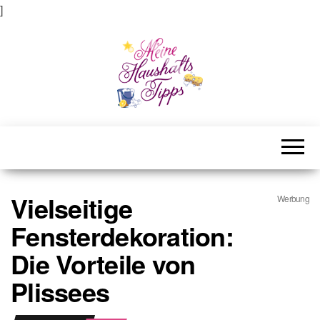
]
Meine Haushaltstipps
Das bisschen Haushalt . . .
Vielseitige
Werbung
Fensterdekoration:
Die Vorteile von
Plissees