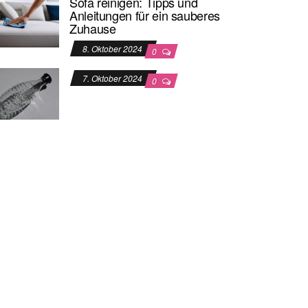
Sofa reinigen: Tipps und
Anleitungen für ein sauberes
Zuhause
8. Oktober 2024
0
7. Oktober 2024
0