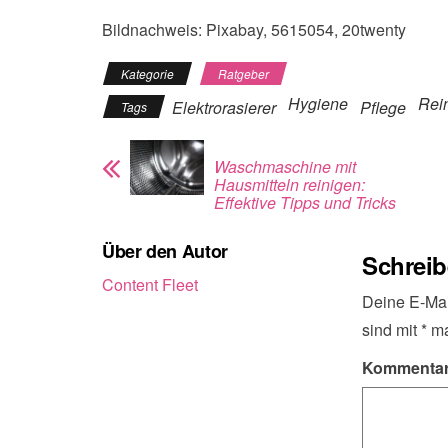
Bildnachweis: Pixabay, 5615054, 20twenty
Kategorie
Ratgeber
Hygiene
Rei
Elektrorasierer
Pflege
Tags
Waschmaschine mit
Hausmitteln reinigen:
Effektive Tipps und Tricks
Über den Autor
Schrei
Content Fleet
Deine E-Mail
sind mit
*
ma
Kommenta