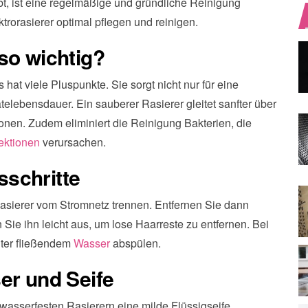
ibt, ist eine regelmäßige und gründliche Reinigung
ktrorasierer optimal pflegen und reinigen.
so wichtig?
hat viele Pluspunkte. Sie sorgt nicht nur für eine
elebensdauer. Ein sauberer Rasierer gleitet sanfter über
ionen. Zudem eliminiert die Reinigung Bakterien, die
ektionen
verursachen.
schritte
asierer vom Stromnetz trennen. Entfernen Sie dann
 Sie ihn leicht aus, um lose Haarreste zu entfernen. Bei
nter fließendem
Wasser
abspülen.
er und Seife
wasserfesten Rasierern eine milde Flüssigseife