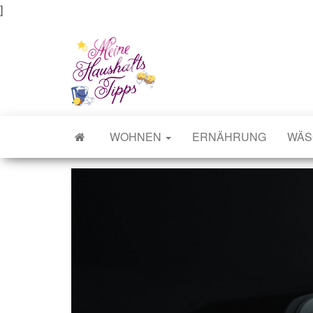
]
Meine Haushaltstipps
Das bisschen Haushalt . . .
WOHNEN
ERNÄHRUNG
WÄS