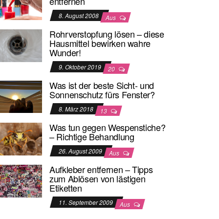
entfernen
8. August 2008
Aus
Rohrverstopfung lösen – diese
Hausmittel bewirken wahre
Wunder!
9. Oktober 2019
20
Was ist der beste Sicht- und
Sonnenschutz fürs Fenster?
8. März 2018
13
Was tun gegen Wespenstiche?
– Richtige Behandlung
26. August 2009
Aus
Aufkleber entfernen – Tipps
zum Ablösen von lästigen
Etiketten
11. September 2009
Aus