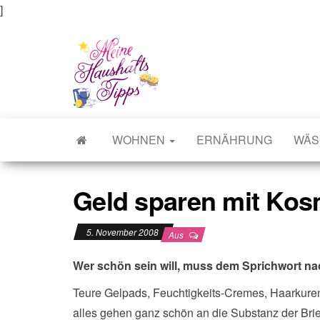
]
Meine Haushaltstipps
Das bisschen Haushalt . . .
WOHNEN
ERNÄHRUNG
WÄS
Geld sparen mit Kos
5. November 2008
Aus
Wer schön sein will, muss dem Sprichwort nach
Teure Gelpads, Feuchtigkeits-Cremes, Haarkuren,
alles gehen ganz schön an die Substanz der Brie