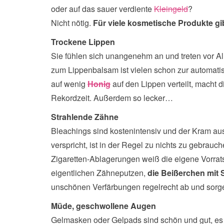
oder auf das sauer verdiente
Kleingeld
?
Nicht nötig.
Für viele kosmetische Produkte gib
Trockene Lippen
Sie fühlen sich unangenehm an und treten vor All
zum Lippenbalsam ist vielen schon zur automati
auf wenig
Honig
auf den Lippen verteilt, macht 
Rekordzeit. Außerdem so lecker…
Strahlende Zähne
Bleachings sind kostenintensiv und der Kram a
verspricht, ist in der Regel zu nichts zu gebra
Zigaretten-Ablagerungen weiß die eigene Vorrat
eigentlichen Zähneputzen,
die Beißerchen mit 
unschönen Verfärbungen regelrecht ab und sorgen
Müde, geschwollene Augen
Gelmasken oder Gelpads sind schön und gut, es 