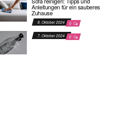
Sofa reinigen: Tipps und
Anleitungen für ein sauberes
Zuhause
8. Oktober 2024
0
7. Oktober 2024
0