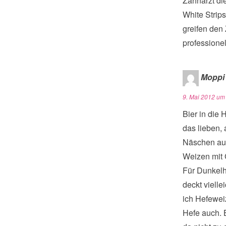
Zahnarzt di
White Strip
greifen den
professione
Moppi
9. Mai 2012 um
Bier in die
das lieben,
Näschen ausg
Weizen mit G
Für Dunkelh
deckt viell
ich Hefewei
Hefe auch. B