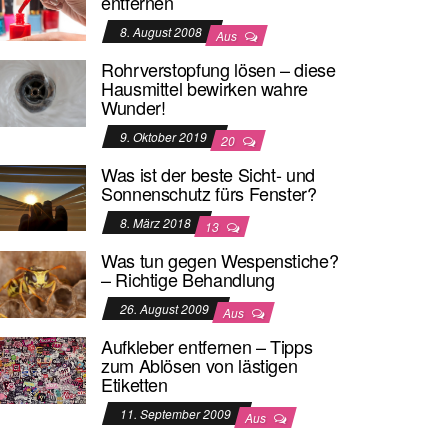
entfernen
8. August 2008
Aus
Rohrverstopfung lösen – diese
Hausmittel bewirken wahre
Wunder!
9. Oktober 2019
20
Was ist der beste Sicht- und
Sonnenschutz fürs Fenster?
8. März 2018
13
Was tun gegen Wespenstiche?
– Richtige Behandlung
26. August 2009
Aus
Aufkleber entfernen – Tipps
zum Ablösen von lästigen
Etiketten
11. September 2009
Aus