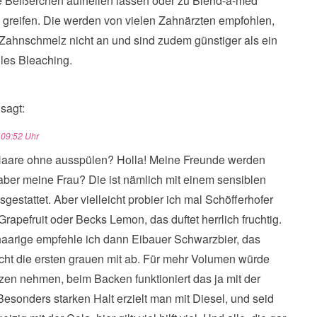
e Beißerchen aufhellen lassen oder zu Blend-a-med
s greifen. Die werden von vielen Zahnärzten empfohlen,
 Zahnschmelz nicht an und sind zudem günstiger als ein
lles Bleaching.
sagt:
 09:52 Uhr
 Haare ohne ausspülen? Holla! Meine Freunde werden
 aber meine Frau? Die ist nämlich mit einem sensiblen
estattet. Aber vielleicht probier ich mal Schöfferhofer
rapefruit oder Becks Lemon, das duftet herrlich fruchtig.
aarige empfehle ich dann Eibauer Schwarzbier, das
eicht die ersten grauen mit ab. Für mehr Volumen würde
zen nehmen, beim Backen funktioniert das ja mit der
esonders starken Halt erzielt man mit Diesel, und seid