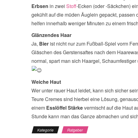
Erbsen
in zwei
Stoff
-Ecken (oder -Säckchen) ei
gekühlt auf die müden Äuglein gepackt, passen 
helfen innerhalb weniger Minuten zu einem fris
Glänzendes Haar
Ja,
Bier
ist nicht nur zum Fußball-Spiel vorm Fe
Gläschen des Gerstensaftes nach dem Haarewasc
normal, spart man sich Haargel, Schaumfestiger u
Weiche Haut
Wer unter rauer Haut leidet, kann sich sicher sei
Teure Cremes sind hierbei eine Lösung, genauso 
einem
Esslöffel Stärke
vermischt auf die Haut a
Stunde kann man das Ganze abmachen und sich ü
Kategorie
Ratgeber