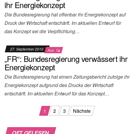
ihr Energiekonzept
Die Bundesregierung hat offenbar ihr Energiekonzept auf
Druck der Wirtschaft entschärft. Im aktuellen Entwurf für
das Konzept sei die Verpflichtung…
27. September 2010
Aus
„FR“: Bundesregierung verwässert ihr
Energiekonzept
Die Bundesregierung hat einem Zeitungsbericht zufolge ihr
Energiekonzept aufgrund des Drucks der Wirtschaft
entschärft. Im aktuellen Entwurf für das Konzept…
Beitragsnavigation
1
2
3
Nächste
OFT GELESEN