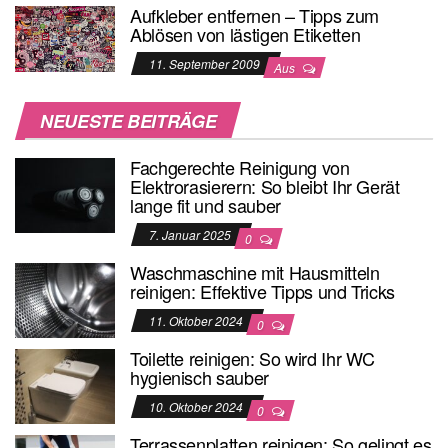
Aufkleber entfernen – Tipps zum
Ablösen von lästigen Etiketten
11. September 2009
Aus
NEUESTE BEITRÄGE
Fachgerechte Reinigung von
Elektrorasierern: So bleibt Ihr Gerät
lange fit und sauber
7. Januar 2025
0
Waschmaschine mit Hausmitteln
reinigen: Effektive Tipps und Tricks
11. Oktober 2024
0
Toilette reinigen: So wird Ihr WC
hygienisch sauber
10. Oktober 2024
0
Terrassenplatten reinigen: So gelingt es