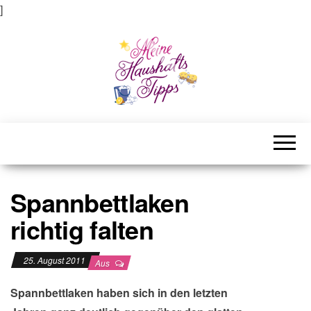
]
Meine Haushaltstipps
Das bisschen Haushalt . . .
Spannbettlaken
richtig falten
25. August 2011
Aus
Spannbettlaken haben sich in den letzten