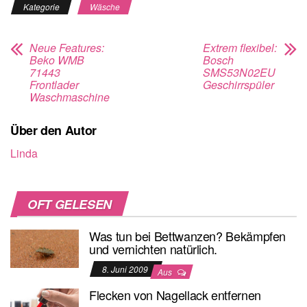
Kategorie
Wäsche
Neue Features:
Extrem flexibel:
Beko WMB
Bosch
71443
SMS53N02EU
Frontlader
Geschirrspüler
Waschmaschine
Über den Autor
Linda
OFT GELESEN
Was tun bei Bettwanzen? Bekämpfen
und vernichten natürlich.
8. Juni 2009
Aus
Flecken von Nagellack entfernen