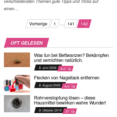
verschiedensten Themen gute Tipps und Tricks auf
einen…
Beitragsnavigation
Vorherige
1
…
141
142
OFT GELESEN
Was tun bei Bettwanzen? Bekämpfen
und vernichten natürlich.
8. Juni 2009
Aus
Flecken von Nagellack entfernen
8. August 2008
Aus
Rohrverstopfung lösen – diese
Hausmittel bewirken wahre Wunder!
9. Oktober 2019
20