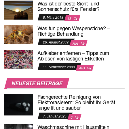
Was ist der beste Sicht- und
Sonnenschutz fürs Fenster?
8. März 2018
13
Was tun gegen Wespenstiche? –
Richtige Behandlung
26. August 2009
Aus
Aufkleber entfernen – Tipps zum
Ablösen von lästigen Etiketten
11. September 2009
Aus
NEUESTE BEITRÄGE
Fachgerechte Reinigung von
Elektrorasierern: So bleibt Ihr Gerät
lange fit und sauber
7. Januar 2025
0
Waschmaschine mit Hausmitteln