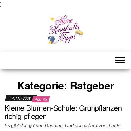
]
Meine Haushaltstipps
Das bisschen Haushalt . . .
Kategorie:
Ratgeber
14. Mai 2008
Aus
Kleine Blumen-Schule: Grünpflanzen
richig pflegen
Es gibt den grünen Daumen. Und den schwarzen. Leute