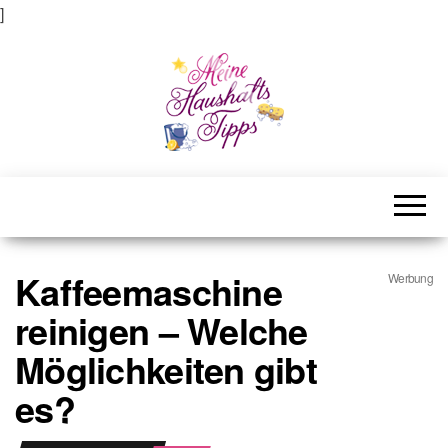
]
Meine Haushaltstipps
Das bisschen Haushalt . . .
Kaffeemaschine
Werbung
reinigen – Welche
Möglichkeiten gibt
es?