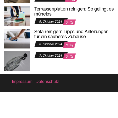
Terrassenplatten reinigen: So gelingt es
mühelos
9. Oktober 2024
0
Sofa reinigen: Tipps und Anleitungen
für ein sauberes Zuhause
8. Oktober 2024
0
7. Oktober 2024
0
Impressum
|
Datenschutz