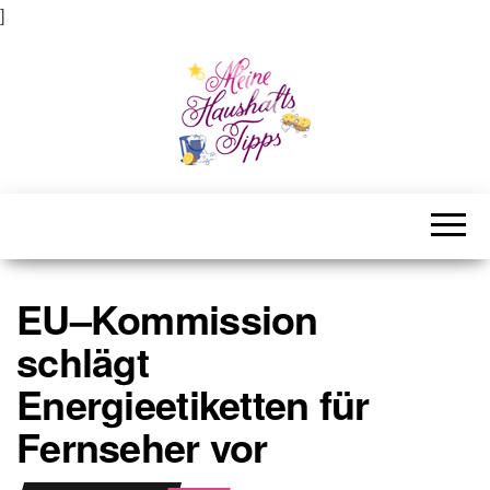
]
Meine Haushaltstipps
Das bisschen Haushalt . . .
EU–Kommission
schlägt
Energieetiketten für
Fernseher vor