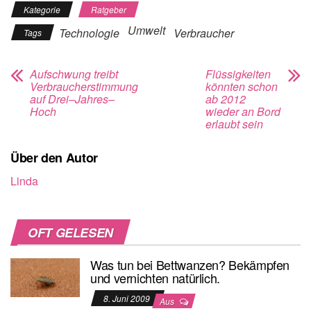
Kategorie
Ratgeber
Umwelt
Technologie
Verbraucher
Tags
Aufschwung treibt
Flüssigkeiten
Verbraucherstimmung
könnten schon
auf Drei–Jahres–
ab 2012
Hoch
wieder an Bord
erlaubt sein
Über den Autor
Linda
OFT GELESEN
Was tun bei Bettwanzen? Bekämpfen
und vernichten natürlich.
8. Juni 2009
Aus