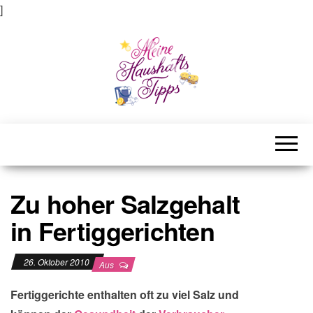
]
Meine Haushaltstipps
Das bisschen Haushalt . . .
Zu hoher Salzgehalt
in Fertiggerichten
26. Oktober 2010
Aus
Fertiggerichte enthalten oft zu viel Salz und