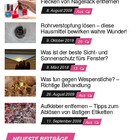
Flecken von Nagellack entfernen
8. August 2008
Aus
Rohrverstopfung lösen – diese
Hausmittel bewirken wahre Wunder!
9. Oktober 2019
20
Was ist der beste Sicht- und
Sonnenschutz fürs Fenster?
8. März 2018
13
Was tun gegen Wespenstiche? –
Richtige Behandlung
26. August 2009
Aus
Aufkleber entfernen – Tipps zum
Ablösen von lästigen Etiketten
11. September 2009
Aus
NEUESTE BEITRÄGE