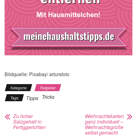
Bildquelle: Pixabay/ artursfoto
Kategorie
Ratgeber
Tricks
Tipps
Tags
Zu hoher
Weihnachtskarten
Salzgehalt in
ganz individuell –
Fertiggerichten
Weihnachtsgrüße
selbst gemacht