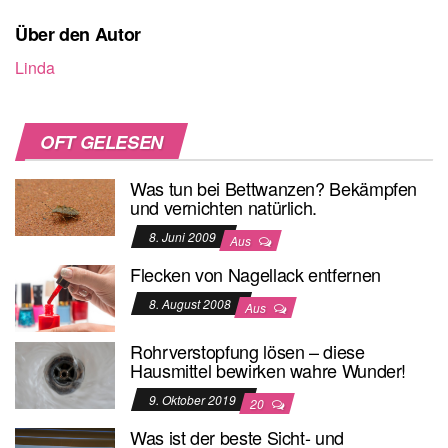
Über den Autor
Linda
OFT GELESEN
Was tun bei Bettwanzen? Bekämpfen
und vernichten natürlich.
8. Juni 2009
Aus
Flecken von Nagellack entfernen
8. August 2008
Aus
Rohrverstopfung lösen – diese
Hausmittel bewirken wahre Wunder!
9. Oktober 2019
20
Was ist der beste Sicht- und