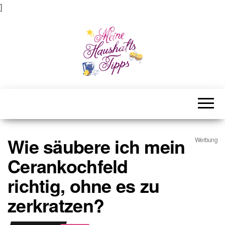
]
Meine Haushaltstipps
Das bisschen Haushalt . . .
Wie säubere ich mein
Werbung
Cerankochfeld
richtig, ohne es zu
zerkratzen?