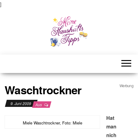
]
Meine Haushaltstipps
Das bisschen Haushalt . . .
Waschtrockner
Werbung
9. Juni 2009
Aus
Hat
Miele Waschtrockner, Foto: Miele
man
nich