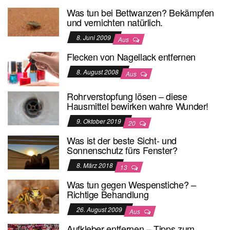
Was tun bei Bettwanzen? Bekämpfen
und vernichten natürlich.
8. Juni 2009
Aus
Flecken von Nagellack entfernen
8. August 2008
Aus
Rohrverstopfung lösen – diese
Hausmittel bewirken wahre Wunder!
9. Oktober 2019
20
Was ist der beste Sicht- und
Sonnenschutz fürs Fenster?
8. März 2018
13
Was tun gegen Wespenstiche? –
Richtige Behandlung
26. August 2009
Aus
Aufkleber entfernen – Tipps zum