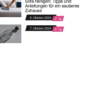
Sofa reinigen: Tipps und
Anleitungen für ein sauberes
Zuhause
8. Oktober 2024
0
7. Oktober 2024
0