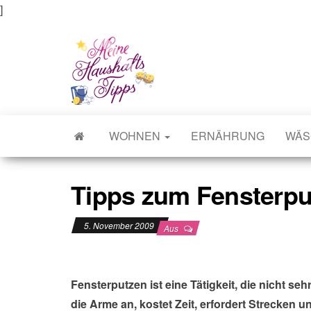
]
Meine Haushaltstipps
Das bisschen Haushalt . . .
WOHNEN
ERNÄHRUNG
WÄS
Tipps zum Fensterpu
5. November 2009
Aus
Fensterputzen ist eine Tätigkeit, die nicht s
die Arme an, kostet Zeit, erfordert Strecken