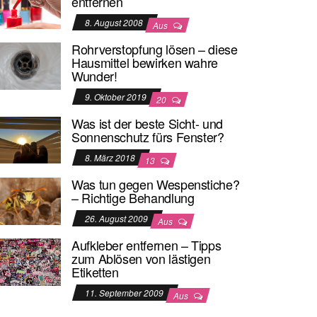
entfernen
8. August 2008
Aus
Rohrverstopfung lösen – diese
Hausmittel bewirken wahre
Wunder!
9. Oktober 2019
20
Was ist der beste Sicht- und
Sonnenschutz fürs Fenster?
8. März 2018
13
Was tun gegen Wespenstiche?
– Richtige Behandlung
26. August 2009
Aus
Aufkleber entfernen – Tipps
zum Ablösen von lästigen
Etiketten
11. September 2009
Aus