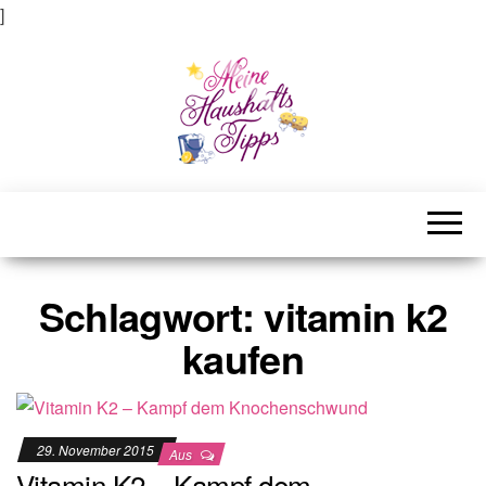
]
Meine Haushaltstipps
Das bisschen Haushalt . . .
Schlagwort:
vitamin k2
kaufen
29. November 2015
Aus
Vitamin K2 – Kampf dem