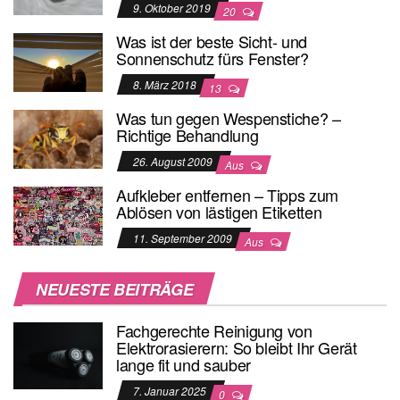
9. Oktober 2019
20
Was ist der beste Sicht- und
Sonnenschutz fürs Fenster?
8. März 2018
13
Was tun gegen Wespenstiche? –
Richtige Behandlung
26. August 2009
Aus
Aufkleber entfernen – Tipps zum
Ablösen von lästigen Etiketten
11. September 2009
Aus
NEUESTE BEITRÄGE
Fachgerechte Reinigung von
Elektrorasierern: So bleibt Ihr Gerät
lange fit und sauber
7. Januar 2025
0