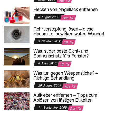
Aus
Flecken von Nagellack entfernen
8. August 2008
Aus
Rohrverstopfung lösen – diese
Hausmittel bewirken wahre Wunder!
9. Oktober 2019
20
Was ist der beste Sicht- und
Sonnenschutz fürs Fenster?
8. März 2018
13
Was tun gegen Wespenstiche? –
Richtige Behandlung
26. August 2009
Aus
Aufkleber entfernen – Tipps zum
Ablösen von lästigen Etiketten
11. September 2009
Aus