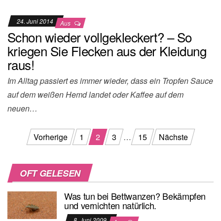
24. Juni 2014
Aus
Schon wieder vollgekleckert? – So
kriegen Sie Flecken aus der Kleidung
raus!
Im Alltag passiert es immer wieder, dass ein Tropfen Sauce
auf dem weißen Hemd landet oder Kaffee auf dem
neuen…
Beitragsnavigation
Vorherige
1
2
3
…
15
Nächste
OFT GELESEN
Was tun bei Bettwanzen? Bekämpfen
und vernichten natürlich.
8. Juni 2009