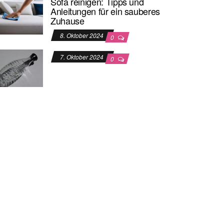
Sofa reinigen: Tipps und
Anleitungen für ein sauberes
Zuhause
8. Oktober 2024
0
7. Oktober 2024
0