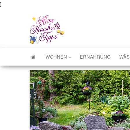
]
Meine Haushaltstipps
Das bisschen Haushalt . . .
WOHNEN
ERNÄHRUNG
WÄS