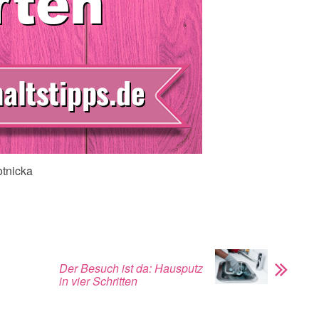
otnicka
Der Besuch ist da: Hausputz
in vier Schritten