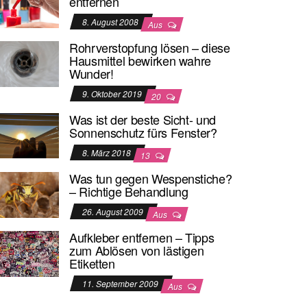
entfernen
8. August 2008
Aus
Rohrverstopfung lösen – diese
Hausmittel bewirken wahre
Wunder!
9. Oktober 2019
20
Was ist der beste Sicht- und
Sonnenschutz fürs Fenster?
8. März 2018
13
Was tun gegen Wespenstiche?
– Richtige Behandlung
26. August 2009
Aus
Aufkleber entfernen – Tipps
zum Ablösen von lästigen
Etiketten
11. September 2009
Aus