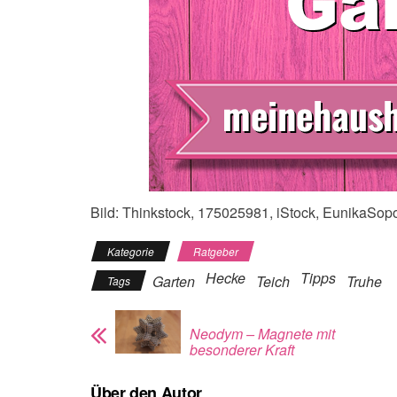
Bild: Thinkstock, 175025981, iStock, EunikaSop
Kategorie
Ratgeber
Hecke
Tipps
Garten
Teich
Truhe
Tags
Neodym – Magnete mit
besonderer Kraft
Über den Autor