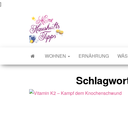
]
Meine Haushaltstipps
Das bisschen Haushalt . . .
WOHNEN
ERNÄHRUNG
WÄS
Schlagwor