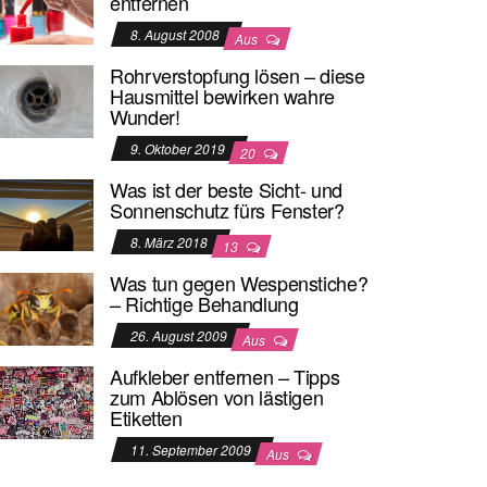
entfernen
8. August 2008
Aus
Rohrverstopfung lösen – diese
Hausmittel bewirken wahre
Wunder!
9. Oktober 2019
20
Was ist der beste Sicht- und
Sonnenschutz fürs Fenster?
8. März 2018
13
Was tun gegen Wespenstiche?
– Richtige Behandlung
26. August 2009
Aus
Aufkleber entfernen – Tipps
zum Ablösen von lästigen
Etiketten
11. September 2009
Aus