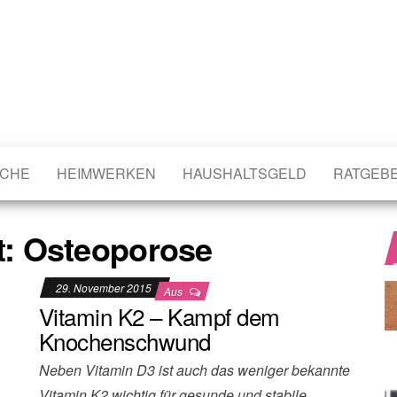
CHE
HEIMWERKEN
HAUSHALTSGELD
RATGEB
t:
Osteoporose
29. November 2015
Aus
Vitamin K2 – Kampf dem
Knochenschwund
Neben Vitamin D3 ist auch das weniger bekannte
Vitamin K2 wichtig für gesunde und stabile