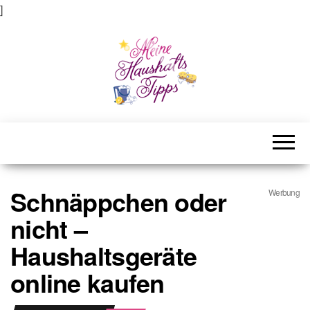
]
Meine Haushaltstipps
Das bisschen Haushalt . . .
Schnäppchen oder
Werbung
nicht –
Haushaltsgeräte
online kaufen