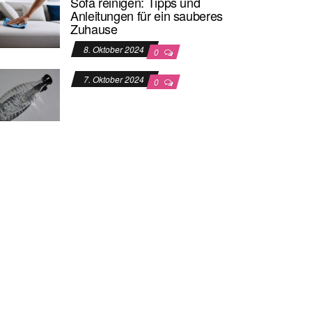
Sofa reinigen: Tipps und
Anleitungen für ein sauberes
Zuhause
8. Oktober 2024
0
7. Oktober 2024
0