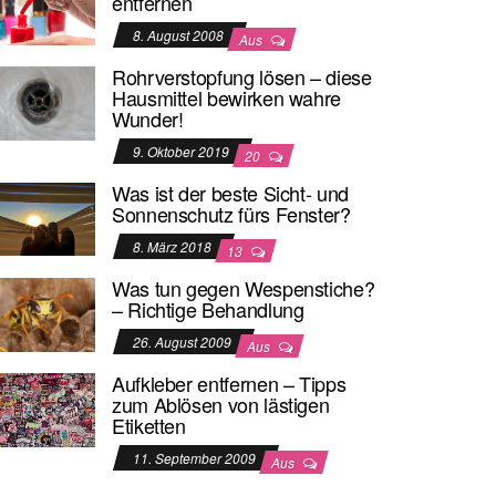
entfernen
8. August 2008
Aus
Rohrverstopfung lösen – diese
Hausmittel bewirken wahre
Wunder!
9. Oktober 2019
20
Was ist der beste Sicht- und
Sonnenschutz fürs Fenster?
8. März 2018
13
Was tun gegen Wespenstiche?
– Richtige Behandlung
26. August 2009
Aus
Aufkleber entfernen – Tipps
zum Ablösen von lästigen
Etiketten
11. September 2009
Aus