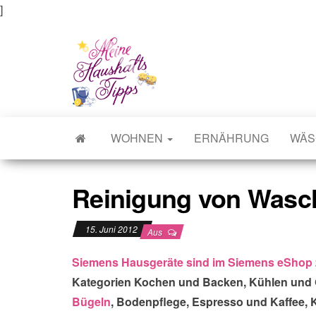
]
Meine Haushaltstipps
Das bisschen Haushalt . . .
WOHNEN
ERNÄHRUNG
WÄS
Reinigung von Was
15. Juni 2012
Aus
Siemens Hausgeräte sind im Siemens eShop 
Kategorien Kochen und Backen, Kühlen und G
Bügeln
, Bodenpflege, Espresso und Kaffee,