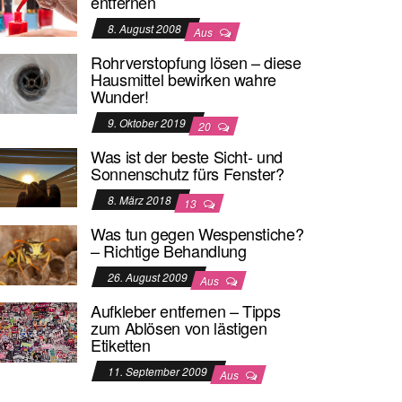
entfernen
8. August 2008
Aus
Rohrverstopfung lösen – diese
Hausmittel bewirken wahre
Wunder!
9. Oktober 2019
20
Was ist der beste Sicht- und
Sonnenschutz fürs Fenster?
8. März 2018
13
Was tun gegen Wespenstiche?
– Richtige Behandlung
26. August 2009
Aus
Aufkleber entfernen – Tipps
zum Ablösen von lästigen
Etiketten
11. September 2009
Aus