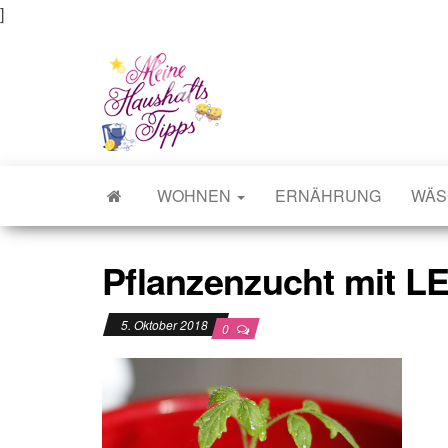
]
Meine Haushaltstipps
Das bisschen Haushalt . . .
WOHNEN
ERNÄHRUNG
WÄS
Pflanzenzucht mit L
5. Oktober 2018
0