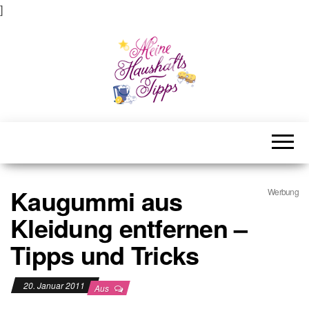
]
Meine Haushaltstipps
Das bisschen Haushalt . . .
Kaugummi aus
Werbung
Kleidung entfernen –
Tipps und Tricks
20. Januar 2011
Aus