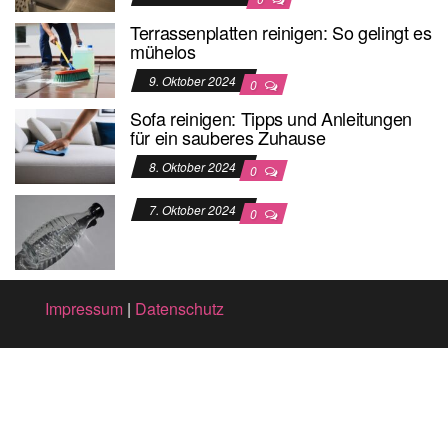
Terrassenplatten reinigen: So gelingt es
mühelos
9. Oktober 2024
0
Sofa reinigen: Tipps und Anleitungen
für ein sauberes Zuhause
8. Oktober 2024
0
7. Oktober 2024
0
Impressum
|
Datenschutz