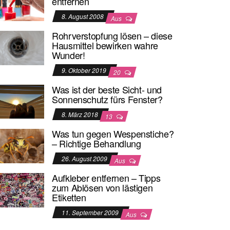
entfernen
8. August 2008
Aus
Rohrverstopfung lösen – diese
Hausmittel bewirken wahre
Wunder!
9. Oktober 2019
20
Was ist der beste Sicht- und
Sonnenschutz fürs Fenster?
8. März 2018
13
Was tun gegen Wespenstiche?
– Richtige Behandlung
26. August 2009
Aus
Aufkleber entfernen – Tipps
zum Ablösen von lästigen
Etiketten
11. September 2009
Aus