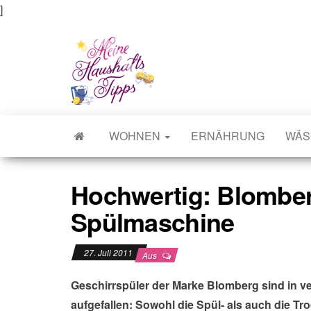
]
Meine Haushaltstipps
Das bisschen Haushalt . . .
WOHNEN
ERNÄHRUNG
WÄS
Hochwertig: Blombe
Spülmaschine
27. Juli 2011
Aus
Geschirrspüler der Marke Blomberg sind in v
aufgefallen: Sowohl die Spül- als auch die Tr