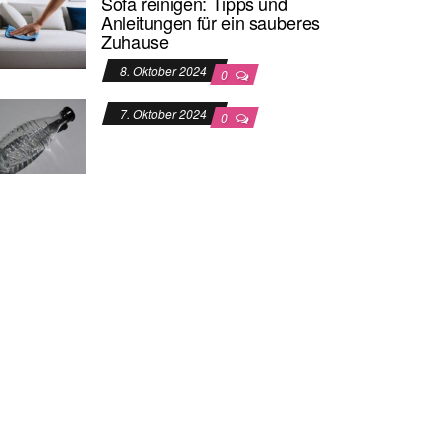
Sofa reinigen: Tipps und
Anleitungen für ein sauberes
Zuhause
8. Oktober 2024
0
7. Oktober 2024
0