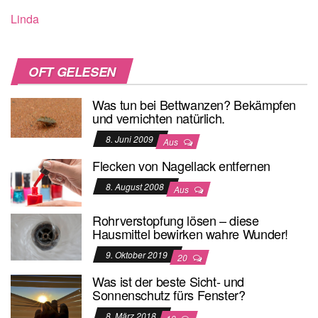
Linda
OFT GELESEN
Was tun bei Bettwanzen? Bekämpfen
und vernichten natürlich.
8. Juni 2009
Aus
Flecken von Nagellack entfernen
8. August 2008
Aus
Rohrverstopfung lösen – diese
Hausmittel bewirken wahre Wunder!
9. Oktober 2019
20
Was ist der beste Sicht- und
Sonnenschutz fürs Fenster?
8. März 2018