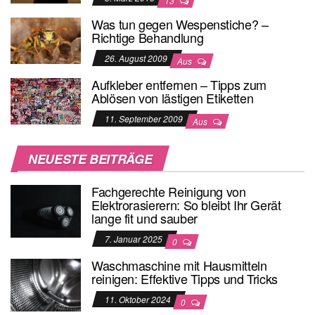
13
Was tun gegen Wespenstiche? –
Richtige Behandlung
26. August 2009
Aus
Aufkleber entfernen – Tipps zum
Ablösen von lästigen Etiketten
11. September 2009
Aus
NEUESTE BEITRÄGE
Fachgerechte Reinigung von
Elektrorasierern: So bleibt Ihr Gerät
lange fit und sauber
7. Januar 2025
0
Waschmaschine mit Hausmitteln
reinigen: Effektive Tipps und Tricks
11. Oktober 2024
0