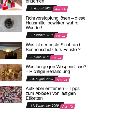
entfernen
8. August 2008
Aus
Rohrverstopfung lösen – diese
Hausmittel bewirken wahre
Wunder!
9. Oktober 2019
20
Was ist der beste Sicht- und
Sonnenschutz fürs Fenster?
8. März 2018
13
Was tun gegen Wespenstiche?
– Richtige Behandlung
26. August 2009
Aus
Aufkleber entfernen – Tipps
zum Ablösen von lästigen
Etiketten
11. September 2009
Aus