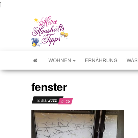
]
Meine Haushaltstipps
Das bisschen Haushalt . . .
WOHNEN
ERNÄHRUNG
WÄS
fenster
9. Mai 2022
0