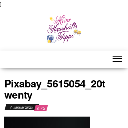
]
Meine Haushaltstipps
Das bisschen Haushalt . . .
Pixabay_5615054_20t
wenty
7. Januar 2025
0