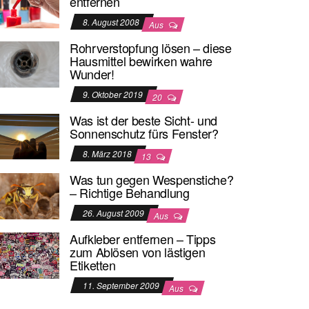
entfernen
8. August 2008
Aus
Rohrverstopfung lösen – diese
Hausmittel bewirken wahre
Wunder!
9. Oktober 2019
20
Was ist der beste Sicht- und
Sonnenschutz fürs Fenster?
8. März 2018
13
Was tun gegen Wespenstiche?
– Richtige Behandlung
26. August 2009
Aus
Aufkleber entfernen – Tipps
zum Ablösen von lästigen
Etiketten
11. September 2009
Aus