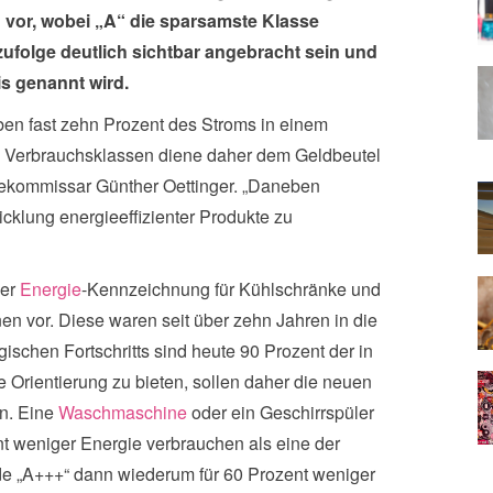
“ vor, wobei „A“ die sparsamste Klasse
ufolge deutlich sichtbar angebracht sein und
is genannt wird.
n fast zehn Prozent des Stroms in einem
 Verbrauchsklassen diene daher dem Geldbeutel
iekommissar Günther Oettinger. „Daneben
wicklung energieeffizienter Produkte zu
der
Energie
-Kennzeichnung für Kühlschränke und
n vor. Diese waren seit über zehn Jahren in die
gischen Fortschritts sind heute 90 Prozent der in
 Orientierung zu bieten, sollen daher die neuen
en. Eine
Waschmaschine
oder ein Geschirrspüler
t weniger Energie verbrauchen als eine der
nde „A+++“ dann wiederum für 60 Prozent weniger