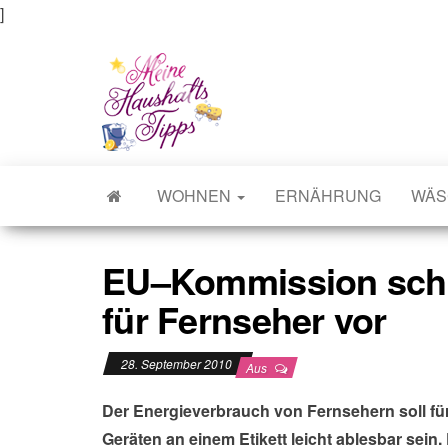
]
Meine Haushaltstipps
Das bisschen Haushalt . . .
WOHNEN
ERNÄHRUNG
WÄS
EU–Kommission schlä
für Fernseher vor
28. September 2010
Aus
Der Energieverbrauch von Fernsehern soll fü
Geräten an einem Etikett leicht ablesbar sei