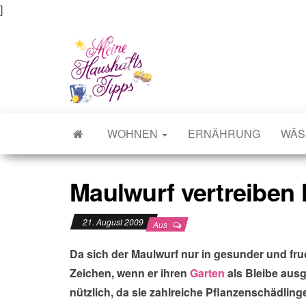
]
Meine Haushaltstipps
Das bisschen Haushalt . . .
WOHNEN
ERNÄHRUNG
WÄS
Maulwurf vertreiben 
21. August 2009
Aus
Da sich der Maulwurf nur in gesunder und fruc
Zeichen, wenn er ihren
Garten
als Bleibe ausg
nützlich, da sie zahlreiche Pflanzenschädlin