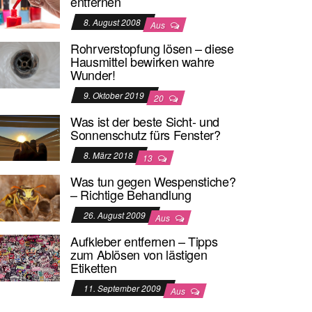
entfernen
8. August 2008
Aus
Rohrverstopfung lösen – diese
Hausmittel bewirken wahre
Wunder!
9. Oktober 2019
20
Was ist der beste Sicht- und
Sonnenschutz fürs Fenster?
8. März 2018
13
Was tun gegen Wespenstiche?
– Richtige Behandlung
26. August 2009
Aus
Aufkleber entfernen – Tipps
zum Ablösen von lästigen
Etiketten
11. September 2009
Aus