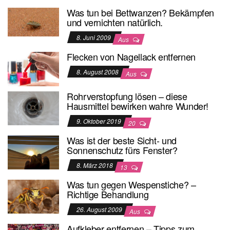
Was tun bei Bettwanzen? Bekämpfen
und vernichten natürlich.
8. Juni 2009
Aus
Flecken von Nagellack entfernen
8. August 2008
Aus
Rohrverstopfung lösen – diese
Hausmittel bewirken wahre Wunder!
9. Oktober 2019
20
Was ist der beste Sicht- und
Sonnenschutz fürs Fenster?
8. März 2018
13
Was tun gegen Wespenstiche? –
Richtige Behandlung
26. August 2009
Aus
Aufkleber entfernen – Tipps zum