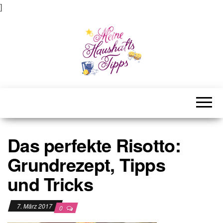
]
Meine Haushaltstipps
Das bisschen Haushalt . . .
Das perfekte Risotto:
Grundrezept, Tipps
und Tricks
7. März 2017
0