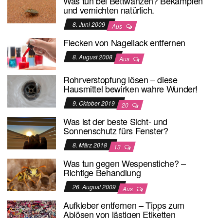
Was tun bei Bettwanzen? Bekämpfen
und vernichten natürlich.
8. Juni 2009
Aus
Flecken von Nagellack entfernen
8. August 2008
Aus
Rohrverstopfung lösen – diese
Hausmittel bewirken wahre Wunder!
9. Oktober 2019
20
Was ist der beste Sicht- und
Sonnenschutz fürs Fenster?
8. März 2018
13
Was tun gegen Wespenstiche? –
Richtige Behandlung
26. August 2009
Aus
Aufkleber entfernen – Tipps zum
Ablösen von lästigen Etiketten