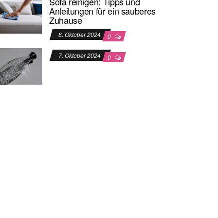
Sofa reinigen: Tipps und
Anleitungen für ein sauberes
Zuhause
8. Oktober 2024
0
7. Oktober 2024
0