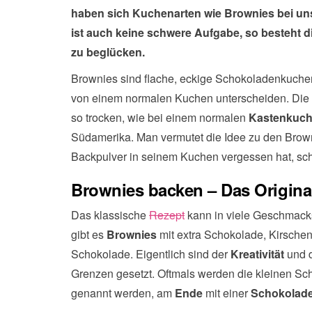
haben sich Kuchenarten wie Brownies bei uns
ist auch keine schwere Aufgabe, so besteht d
zu beglücken.
Brownies sind flache, eckige Schokoladenkuchen
von einem normalen Kuchen unterscheiden. Die Kon
so trocken, wie bei einem normalen
Kastenkuc
Südamerika. Man vermutet die Idee zu den Brown
Backpulver in seinem Kuchen vergessen hat, s
Brownies backen – Das Origina
Das klassische
Rezept
kann in viele Geschmacks
gibt es
Brownies
mit extra Schokolade, Kirsch
Schokolade. Eigentlich sind der
Kreativität
und 
Grenzen gesetzt. Oftmals werden die kleinen Sc
genannt werden, am
Ende
mit einer
Schokolade