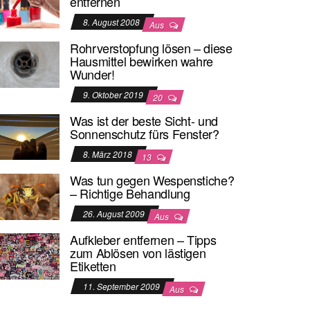
entfernen
8. August 2008
Aus
Rohrverstopfung lösen – diese
Hausmittel bewirken wahre
Wunder!
9. Oktober 2019
20
Was ist der beste Sicht- und
Sonnenschutz fürs Fenster?
8. März 2018
13
Was tun gegen Wespenstiche?
– Richtige Behandlung
26. August 2009
Aus
Aufkleber entfernen – Tipps
zum Ablösen von lästigen
Etiketten
11. September 2009
Aus