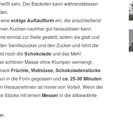
u heißt sein. Der Backofen kann währenddessen
den.
 eine
eckige Auflaufform
ein, die anschließend
einen Kuchen nachher gut herauslösen kann.
rst einmal zur Seite gestellt, sofern sie glatt und
 den Vanillezucker und den Zucker und rührt die
rd noch die
Schokolade
und das Mehl
iner schönen Masse ohne Klumpen vermengt.
hmack
Früchte, Walnüsse, Schokoladenstücke
nun in die Form gegossen und
ca. 25-30 Minuten
dem Herausnehmen ist immer von Vorteil. Wenn der
ie Stücke mit einem
Messer
in die altbewährte
ge.