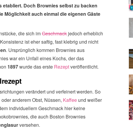
 etabliert. Doch Brownies selbst zu backen
ie Möglichkeit auch einmal die eigenen Gäste
stücke, die sich im
Geschmack
jedoch erheblich
sistenz ist eher saftig, fast klebrig und nicht
hen
. Ursprünglich kommen Brownies aus
ies war ein Unfall eines Kochs, der das
chon
1897
wurde das erste
Rezept
veröffentlicht.
lrezept
richtungen verändert und verfeinert werden. So
en oder anderem Obst, Nüssen,
Kaffee
und weißer
dem individuellem Geschmack hier keine
hokobrownies, die auch
Boston Brownies
nglasur
versehen.