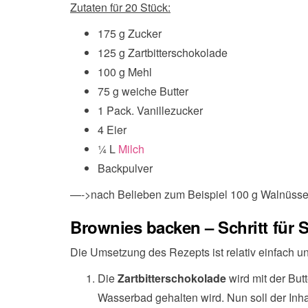
Zutaten für 20 Stück:
175 g Zucker
125 g Zartbitterschokolade
100 g Mehl
75 g weiche Butter
1 Pack. Vanillezucker
4 Eier
¼ L
Milch
Backpulver
—->nach Belieben zum Beispiel 100 g Walnüss
Brownies backen – Schritt für S
Die Umsetzung des Rezepts ist relativ einfach 
Die
Zartbitterschokolade
wird mit der But
Wasserbad gehalten wird. Nun soll der In