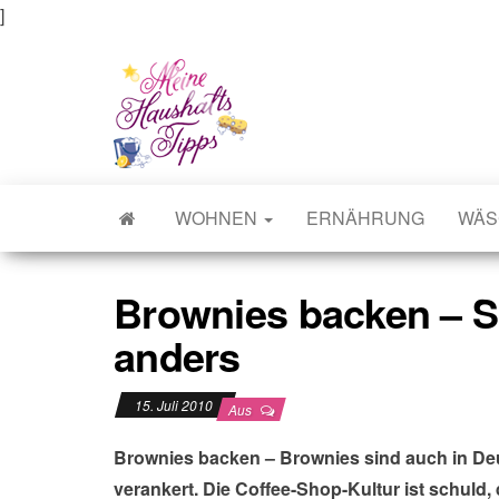
]
Meine Haushaltstipps
Das bisschen Haushalt . . .
WOHNEN
ERNÄHRUNG
WÄS
Brownies backen – 
anders
15. Juli 2010
Aus
Brownies backen – Brownies sind auch in Deut
verankert. Die Coffee-Shop-Kultur ist schul