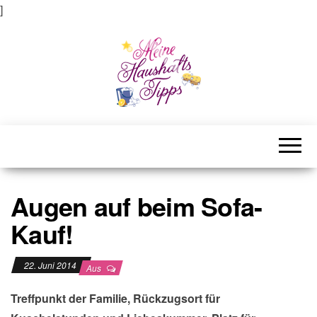
]
Meine Haushaltstipps
Das bisschen Haushalt . . .
Augen auf beim Sofa-
Kauf!
22. Juni 2014
Aus
Treffpunkt der Familie, Rückzugsort für