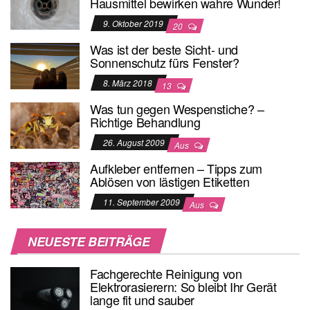
Hausmittel bewirken wahre Wunder!
9. Oktober 2019
20
Was ist der beste Sicht- und
Sonnenschutz fürs Fenster?
8. März 2018
13
Was tun gegen Wespenstiche? –
Richtige Behandlung
26. August 2009
Aus
Aufkleber entfernen – Tipps zum
Ablösen von lästigen Etiketten
11. September 2009
Aus
NEUESTE BEITRÄGE
Fachgerechte Reinigung von
Elektrorasierern: So bleibt Ihr Gerät
lange fit und sauber