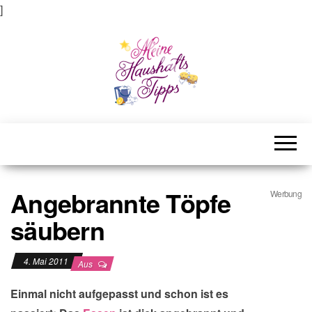
]
Meine Haushaltstipps
Das bisschen Haushalt . . .
Angebrannte Töpfe
Werbung
säubern
4. Mai 2011
Aus
Einmal nicht aufgepasst und schon ist es