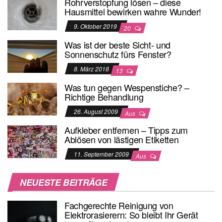
Rohrverstopfung lösen – diese
Hausmittel bewirken wahre Wunder!
9. Oktober 2019
20
Was ist der beste Sicht- und
Sonnenschutz fürs Fenster?
8. März 2018
13
Was tun gegen Wespenstiche? –
Richtige Behandlung
26. August 2009
Aus
Aufkleber entfernen – Tipps zum
Ablösen von lästigen Etiketten
11. September 2009
Aus
NEUESTE BEITRÄGE
Fachgerechte Reinigung von
Elektrorasierern: So bleibt Ihr Gerät