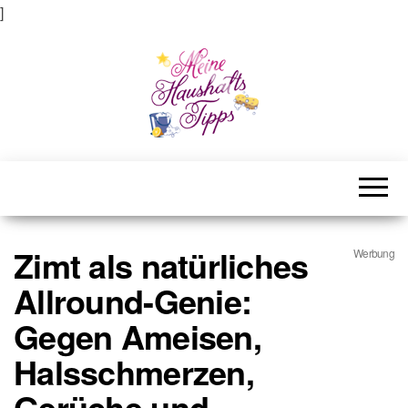
]
Meine Haushaltstipps
Das bisschen Haushalt . . .
Zimt als natürliches
Werbung
Allround-Genie:
Gegen Ameisen,
Halsschmerzen,
Gerüche und