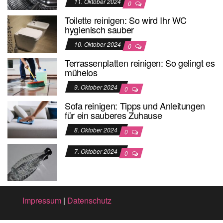
11. Oktober 2024
0
Toilette reinigen: So wird Ihr WC
hygienisch sauber
10. Oktober 2024
0
Terrassenplatten reinigen: So gelingt es
mühelos
9. Oktober 2024
0
Sofa reinigen: Tipps und Anleitungen
für ein sauberes Zuhause
8. Oktober 2024
0
7. Oktober 2024
0
Impressum
|
Datenschutz