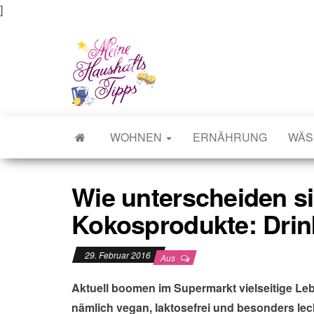
]
Meine Haushaltstipps
Das bisschen Haushalt . . .
WOHNEN
ERNÄHRUNG
WÄS
Wie unterscheiden si
Kokosprodukte: Drink
29. Februar 2016
Aus
Aktuell boomen im Supermarkt vielseitige Le
nämlich vegan, laktosefrei und besonders leck