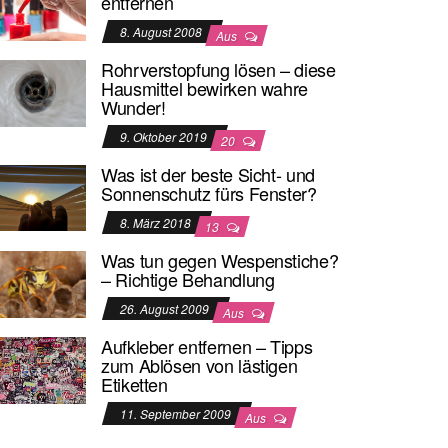
entfernen
8. August 2008
Aus
Rohrverstopfung lösen – diese
Hausmittel bewirken wahre
Wunder!
9. Oktober 2019
20
Was ist der beste Sicht- und
Sonnenschutz fürs Fenster?
8. März 2018
13
Was tun gegen Wespenstiche?
– Richtige Behandlung
26. August 2009
Aus
Aufkleber entfernen – Tipps
zum Ablösen von lästigen
Etiketten
11. September 2009
Aus