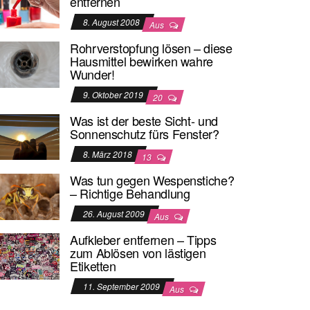
entfernen
8. August 2008
Aus
Rohrverstopfung lösen – diese
Hausmittel bewirken wahre
Wunder!
9. Oktober 2019
20
Was ist der beste Sicht- und
Sonnenschutz fürs Fenster?
8. März 2018
13
Was tun gegen Wespenstiche?
– Richtige Behandlung
26. August 2009
Aus
Aufkleber entfernen – Tipps
zum Ablösen von lästigen
Etiketten
11. September 2009
Aus