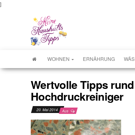
]
Meine Haushaltstipps
Das bisschen Haushalt . . .
WOHNEN
ERNÄHRUNG
WÄS
Wertvolle Tipps run
Hochdruckreiniger
20. Mai 2014
Aus