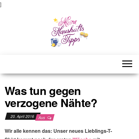
]
Meine Haushaltstipps
Das bisschen Haushalt . . .
Was tun gegen
verzogene Nähte?
20. April 2016
Aus
Wir alle kennen das: Unser neues Lieblings-T-