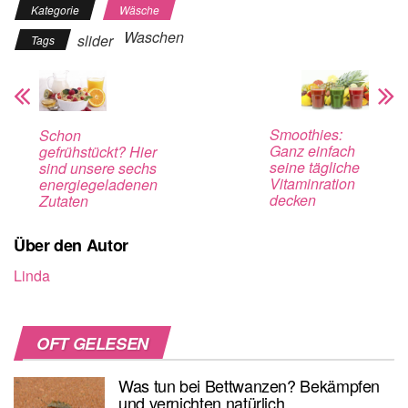
Kategorie
Wäsche
Waschen
slider
Tags
Smoothies:
Schon
Ganz einfach
gefrühstückt? Hier
seine tägliche
sind unsere sechs
Vitaminration
energiegeladenen
decken
Zutaten
Über den Autor
Linda
OFT GELESEN
Was tun bei Bettwanzen? Bekämpfen
und vernichten natürlich.