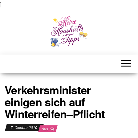
]
Meine Haushaltstipps
Das bisschen Haushalt . . .
Verkehrsminister
einigen sich auf
Winterreifen–Pflicht
7. Oktober 2010
Aus