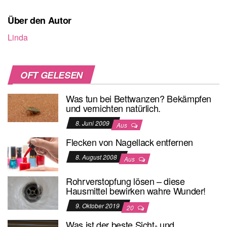
Über den Autor
Linda
OFT GELESEN
Was tun bei Bettwanzen? Bekämpfen
und vernichten natürlich.
8. Juni 2009
Aus
Flecken von Nagellack entfernen
8. August 2008
Aus
Rohrverstopfung lösen – diese
Hausmittel bewirken wahre Wunder!
9. Oktober 2019
20
Was ist der beste Sicht- und