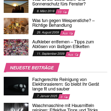
Sonnenschutz fürs Fenster?
8. März 2018
13
Was tun gegen Wespenstiche? –
Richtige Behandlung
26. August 2009
Aus
Aufkleber entfernen – Tipps zum
Ablösen von lästigen Etiketten
11. September 2009
Aus
NEUESTE BEITRÄGE
Fachgerechte Reinigung von
Elektrorasierern: So bleibt Ihr Gerät
lange fit und sauber
7. Januar 2025
0
Waschmaschine mit Hausmitteln
reinigen: Effektive Tipps und Tricks