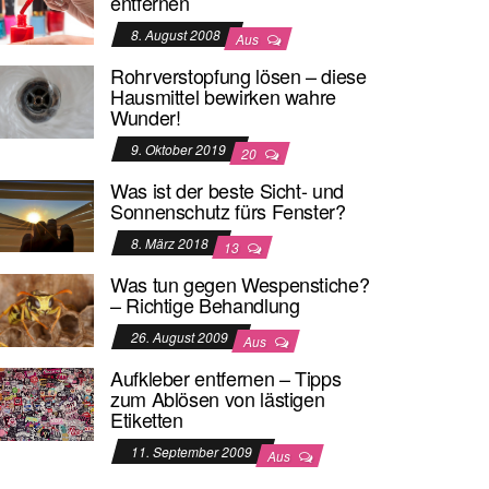
entfernen
8. August 2008
Aus
Rohrverstopfung lösen – diese
Hausmittel bewirken wahre
Wunder!
9. Oktober 2019
20
Was ist der beste Sicht- und
Sonnenschutz fürs Fenster?
8. März 2018
13
Was tun gegen Wespenstiche?
– Richtige Behandlung
26. August 2009
Aus
Aufkleber entfernen – Tipps
zum Ablösen von lästigen
Etiketten
11. September 2009
Aus