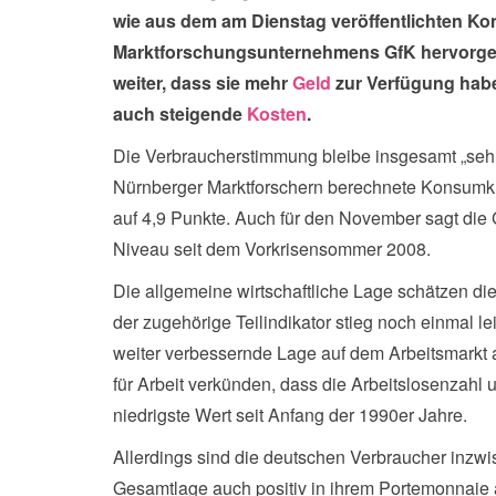
wie aus dem am Dienstag veröffentlichten K
Marktforschungsunternehmens GfK hervorgeh
weiter, dass sie mehr
Geld
zur Verfügung habe
auch steigende
Kosten
.
Die Verbraucherstimmung bleibe insgesamt „sehr e
Nürnberger Marktforschern berechnete Konsumkl
auf 4,9 Punkte. Auch für den November sagt die 
Niveau seit dem Vorkrisensommer 2008.
Die allgemeine wirtschaftliche Lage schätzen di
der zugehörige Teilindikator stieg noch einmal lei
weiter verbessernde Lage auf dem Arbeitsmarkt 
für Arbeit verkünden, dass die Arbeitslosenzahl 
niedrigste Wert seit Anfang der 1990er Jahre.
Allerdings sind die deutschen Verbraucher inzwi
Gesamtlage auch positiv in ihrem Portemonnaie au