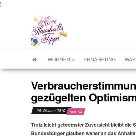
]
Meine Haushaltstipps
Das bisschen Haushalt . . .
WOHNEN
ERNÄHRUNG
WÄS
Verbraucherstimmung 
gezügelten Optimism
26. Oktober 2010
Aus
Trotz leicht gebremster Zuversicht bleibt di
Bundesbürger glauben weiter an das Anhalte