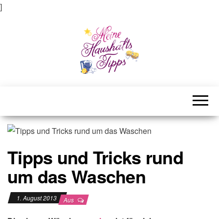
]
Meine Haushaltstipps
Das bisschen Haushalt . . .
Tipps und Tricks rund
um das Waschen
1. August 2013
Aus