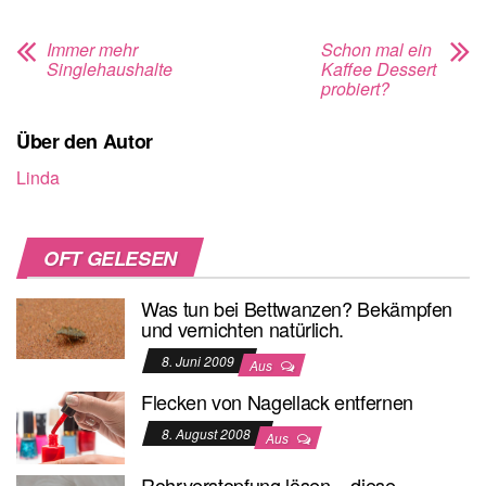
Immer mehr
Schon mal ein
Singlehaushalte
Kaffee Dessert
probiert?
Über den Autor
Linda
OFT GELESEN
Was tun bei Bettwanzen? Bekämpfen
und vernichten natürlich.
8. Juni 2009
Aus
Flecken von Nagellack entfernen
8. August 2008
Aus
Rohrverstopfung lösen – diese