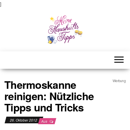
]
Meine Haushaltstipps
Das bisschen Haushalt . . .
Thermoskanne
Werbung
reinigen: Nützliche
Tipps und Tricks
26. Oktober 2012
Aus