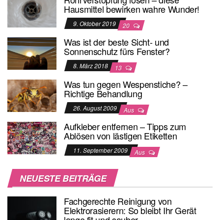
Hausmittel bewirken wahre Wunder!
9. Oktober 2019
20
Was ist der beste Sicht- und
Sonnenschutz fürs Fenster?
8. März 2018
13
Was tun gegen Wespenstiche? –
Richtige Behandlung
26. August 2009
Aus
Aufkleber entfernen – Tipps zum
Ablösen von lästigen Etiketten
11. September 2009
Aus
NEUESTE BEITRÄGE
Fachgerechte Reinigung von
Elektrorasierern: So bleibt Ihr Gerät
lange fit und sauber