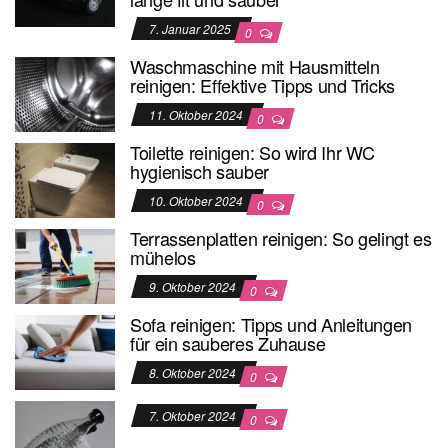
7. Januar 2025
0
Waschmaschine mit Hausmitteln
reinigen: Effektive Tipps und Tricks
11. Oktober 2024
0
Toilette reinigen: So wird Ihr WC
hygienisch sauber
10. Oktober 2024
0
Terrassenplatten reinigen: So gelingt es
mühelos
9. Oktober 2024
0
Sofa reinigen: Tipps und Anleitungen
für ein sauberes Zuhause
8. Oktober 2024
0
7. Oktober 2024
0