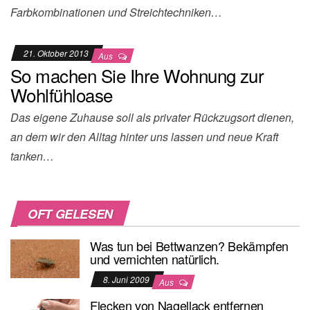
Farb­kom­binationen und Streich­techniken…
21. Oktober 2013
Aus
So machen Sie Ihre Wohnung zur
Wohlfühloase
Das eigene Zuhause soll als privater Rückzugsort dienen,
an dem wir den Alltag hinter uns lassen und neue Kraft
tanken…
OFT GELESEN
Was tun bei Bettwanzen? Bekämpfen
und vernichten natürlich.
8. Juni 2009
Aus
Flecken von Nagellack entfernen