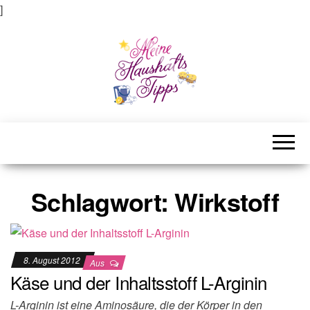
]
Meine Haushaltstipps
Das bisschen Haushalt . . .
Schlagwort:
Wirkstoff
8. August 2012
Aus
Käse und der Inhaltsstoff L-Arginin
L-Arginin ist eine Aminosäure, die der Körper in den