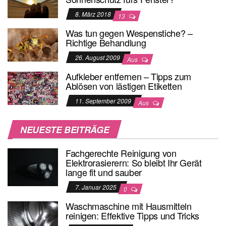
8. März 2018
13
Was tun gegen Wespenstiche? –
Richtige Behandlung
26. August 2009
Aus
Aufkleber entfernen – Tipps zum
Ablösen von lästigen Etiketten
11. September 2009
Aus
NEUESTE BEITRÄGE
Fachgerechte Reinigung von
Elektrorasierern: So bleibt Ihr Gerät
lange fit und sauber
7. Januar 2025
0
Waschmaschine mit Hausmitteln
reinigen: Effektive Tipps und Tricks