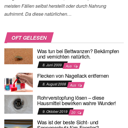
meisten Fällen selbst herstellt oder durch Nahrung
aufnimmt. Da diese natürlichen…
OFT GELESEN
Was tun bei Bettwanzen? Bekämpfen
und vernichten natürlich.
8. Juni 2009
Aus
Flecken von Nagellack entfernen
8. August 2008
Aus
Rohrverstopfung lösen – diese
Hausmittel bewirken wahre Wunder!
9. Oktober 2019
20
Was ist der beste Sicht- und
Sonnenschutz fürs Fenster?