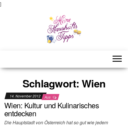
]
Meine Haushaltstipps
Das bisschen Haushalt . . .
Schlagwort:
Wien
14. November 2012
Aus
Wien: Kultur und Kulinarisches
entdecken
Die Hauptstadt von Österreich hat so gut wie jedem