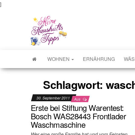
]
Meine Haushaltstipps
Das bisschen Haushalt . . .
WOHNEN
ERNÄHRUNG
WÄS
Schlagwort:
wasch
30. September 2011
Aus
Erste bei Stiftung Warentest:
Bosch WAS28443 Frontlader
Waschmaschine
Wer eine große Familie hat und vom Feinsten