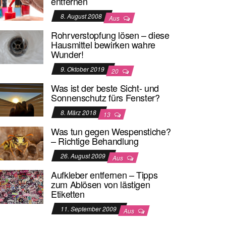
entfernen
8. August 2008
Aus
Rohrverstopfung lösen – diese
Hausmittel bewirken wahre
Wunder!
9. Oktober 2019
20
Was ist der beste Sicht- und
Sonnenschutz fürs Fenster?
8. März 2018
13
Was tun gegen Wespenstiche?
– Richtige Behandlung
26. August 2009
Aus
Aufkleber entfernen – Tipps
zum Ablösen von lästigen
Etiketten
11. September 2009
Aus